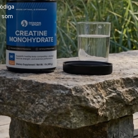
nödiga
t som