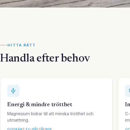
HITTA RÄTT
Handla efter behov
Energi & mindre trötthet
I
Magnesium bidrar till att minska trötthet och
C-
utmattning.
im
GODKÄNT EU-PÅSTÅENDE
GO