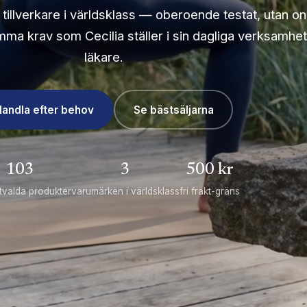
n tillverkare i världsklass — oberoende testat, utan o
amma krav som Cecilia ställer i sin dagliga verksamhe
läkare.
Handla efter behov
Se bästsäljarna
103
3
500 kr
tvalda produkter
varumärken i världsklass
fri frakt-gräns