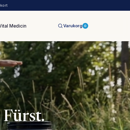
kort
Vital Medicin
Varukorg
0
 Fürst.