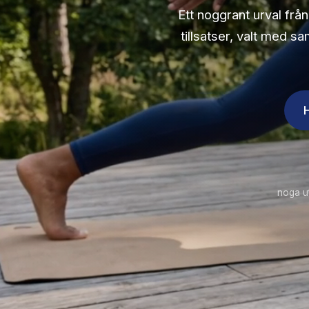
Ett noggrant urval frå
tillsatser, valt med s
noga u