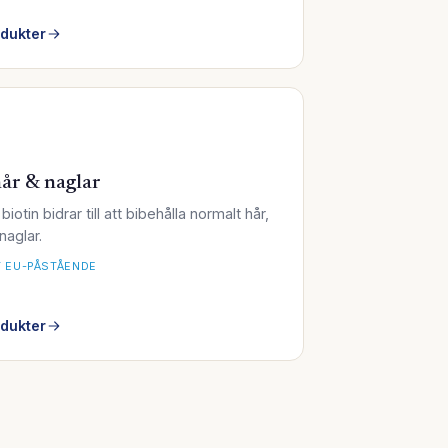
odukter
år & naglar
biotin bidrar till att bibehålla normalt hår,
naglar.
 EU-PÅSTÅENDE
odukter