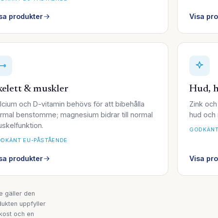
sa produkter
Visa pr
kelett & muskler
Hud, h
lcium och D-vitamin behövs för att bibehålla
Zink och 
rmal benstomme; magnesium bidrar till normal
hud och 
skelfunktion.
GODKÄNT
DKÄNT EU-PÅSTÅENDE
sa produkter
Visa pr
 gäller den
dukten uppfyller
 kost och en