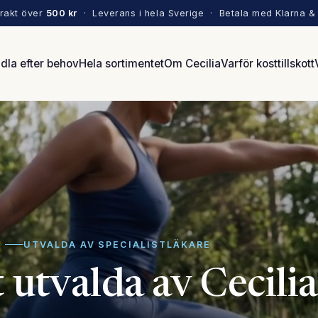
frakt över
500 kr
· Leverans i hela Sverige · Betala med Klarna & 
dla efter behov
Hela sortimentet
Om Cecilia
Varför kosttillskott
UTVALDA AV SPECIALISTLÄKARE
t utvalda av Cecilia