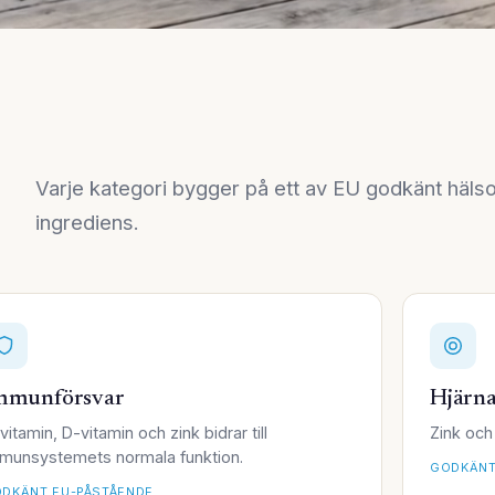
Varje kategori bygger på ett av EU godkänt häls
ingrediens.
mmunförsvar
Hjärna
vitamin, D-vitamin och zink bidrar till
Zink och 
munsystemets normala funktion.
GODKÄNT
DKÄNT EU-PÅSTÅENDE