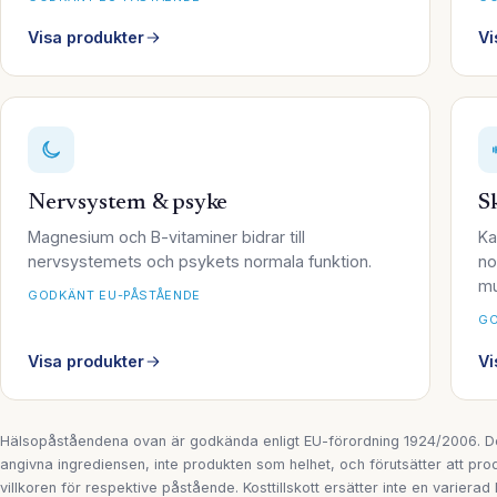
Visa produkter
Vi
Nervsystem & psyke
S
Magnesium och B-vitaminer bidrar till
Ka
nervsystemets och psykets normala funktion.
no
mu
GODKÄNT EU-PÅSTÅENDE
GO
Visa produkter
Vi
Hälsopåståendena ovan är godkända enligt EU-förordning 1924/2006. De
angivna ingrediensen, inte produkten som helhet, och förutsätter att pro
villkoren för respektive påstående. Kosttillskott ersätter inte en varierad