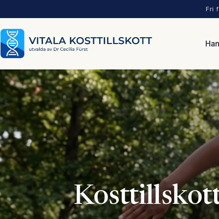
Fri 
Han
Kosttillskot