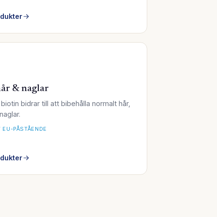
odukter
år & naglar
biotin bidrar till att bibehålla normalt hår,
naglar.
 EU-PÅSTÅENDE
odukter