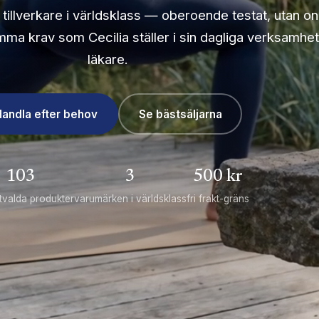
n tillverkare i världsklass — oberoende testat, utan o
amma krav som Cecilia ställer i sin dagliga verksamhe
läkare.
Handla efter behov
Se bästsäljarna
103
3
500 kr
tvalda produkter
varumärken i världsklass
fri frakt-gräns