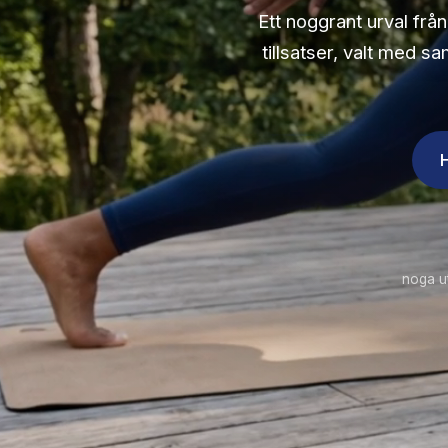
Ett noggrant urval frå
tillsatser, valt med s
noga u