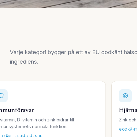
Varje kategori bygger på ett av EU godkänt häls
ingrediens.
mmunförsvar
Hjärna
vitamin, D-vitamin och zink bidrar till
Zink och 
munsystemets normala funktion.
GODKÄNT
DKÄNT EU-PÅSTÅENDE