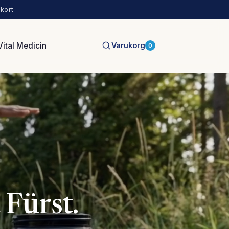
kort
Vital Medicin
Varukorg
0
 Fürst.