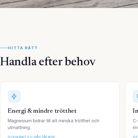
HITTA RÄTT
Handla efter behov
Energi & mindre trötthet
I
Magnesium bidrar till att minska trötthet och
C-
utmattning.
im
GODKÄNT EU-PÅSTÅENDE
GO