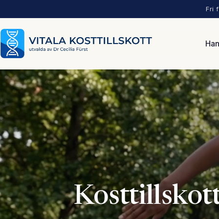
Fri 
Han
Kosttillskot