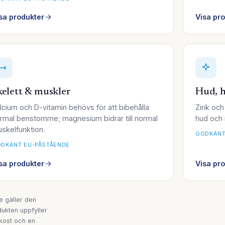
sa produkter
Visa pr
kelett & muskler
Hud, h
lcium och D-vitamin behövs för att bibehålla
Zink och 
rmal benstomme; magnesium bidrar till normal
hud och 
skelfunktion.
GODKÄNT
DKÄNT EU-PÅSTÅENDE
sa produkter
Visa pr
 gäller den
dukten uppfyller
 kost och en