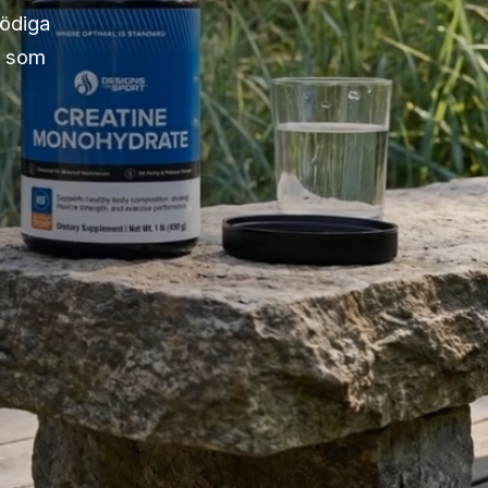
nödiga
t som