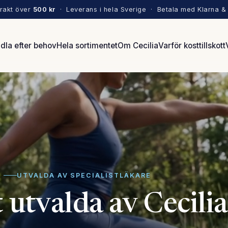
frakt över
500 kr
· Leverans i hela Sverige · Betala med Klarna & 
dla efter behov
Hela sortimentet
Om Cecilia
Varför kosttillskott
UTVALDA AV SPECIALISTLÄKARE
t utvalda av Cecilia