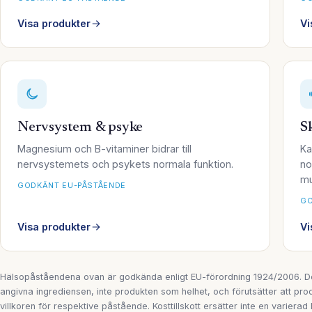
Visa produkter
Vi
Nervsystem & psyke
S
Magnesium och B-vitaminer bidrar till
Ka
nervsystemets och psykets normala funktion.
no
mu
GODKÄNT EU-PÅSTÅENDE
GO
Visa produkter
Vi
Hälsopåståendena ovan är godkända enligt EU-förordning 1924/2006. De
angivna ingrediensen, inte produkten som helhet, och förutsätter att pro
villkoren för respektive påstående. Kosttillskott ersätter inte en varierad