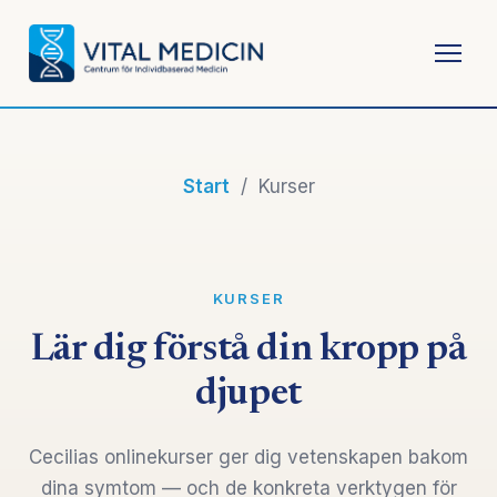
Om Cecilia
Start
/ Kurser
Konsultation
Kurser
KURSER
Föreläsningar
Lär dig förstå din kropp på
djupet
Mina kurser
Cecilias onlinekurser ger dig vetenskapen bakom
dina symtom — och de konkreta verktygen för