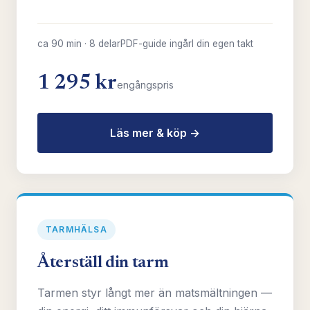
ca 90 min · 8 delar
PDF-guide ingår
I din egen takt
1 295 kr
engångspris
Läs mer & köp →
TARMHÄLSA
Återställ din tarm
Tarmen styr långt mer än matsmältningen —