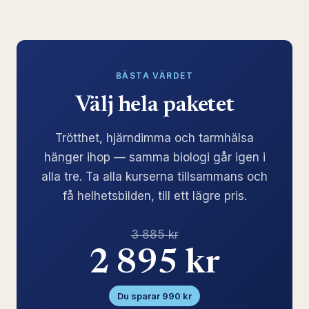
BÄSTA VÄRDET
Välj hela paketet
Trötthet, hjärndimma och tarmhälsa
hänger ihop — samma biologi går igen i
alla tre. Ta alla kurserna tillsammans och
få helhetsbilden, till ett lägre pris.
3 885 kr
2 895 kr
Du sparar 990 kr