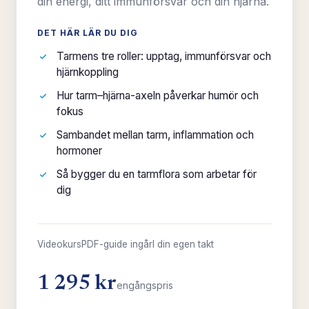
din energi, ditt immunförsvar och din hjärna.
DET HÄR LÄR DU DIG
Tarmens tre roller: upptag, immunförsvar och
hjärnkoppling
Hur tarm–hjärna-axeln påverkar humör och
fokus
Sambandet mellan tarm, inflammation och
hormoner
Så bygger du en tarmflora som arbetar för
dig
Videokurs
PDF-guide ingår
I din egen takt
1 295 kr
engångspris